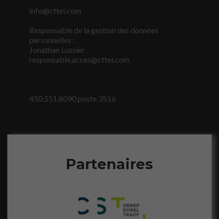
info@cttei.com
Responsable de la gestion des données
personnelles :
Jonathan Lussier
responsable.acces@cttei.com
450.551.8090 poste 3516
Partenaires
Nécessaire
Ces fichiers
témoins ne