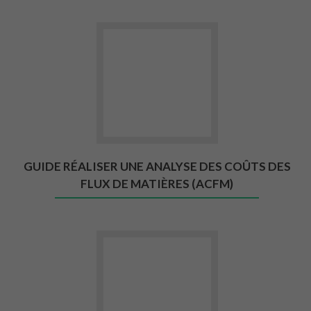
Aller vers Guide Réaliser une an
GUIDE RÉALISER UNE ANALYSE DES COÛTS DES
FLUX DE MATIÈRES (ACFM)
Aller vers Pigments à base de ré