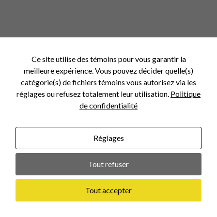
Ce site utilise des témoins pour vous garantir la
meilleure expérience. Vous pouvez décider quelle(s)
catégorie(s) de fichiers témoins vous autorisez via les
réglages ou refusez totalement leur utilisation.
Politique
de confidentialité
JULIE LARIVIÈRE
VINCENT AYOTTE
Chargée de projets
Chargé de projets
Réglages
Lien Linkedin
Lien Linkedin
Tout refuser
Tout accepter