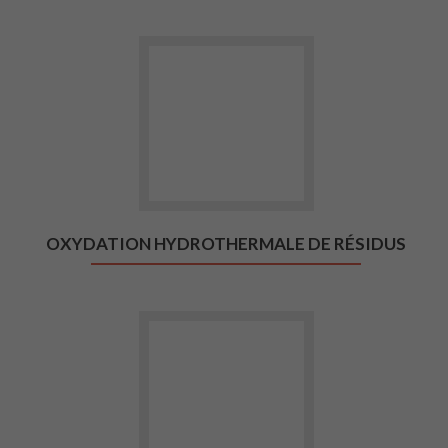
Aller vers Oxydation hydrotherm
OXYDATION HYDROTHERMALE DE RÉSIDUS
Aller vers Feuille de route régio