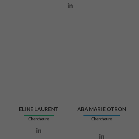
Lien Linkedin
ELINE LAURENT
ABA MARIE OTRON
Chercheure
Chercheure
Lien Linkedin
Lien Linkedin