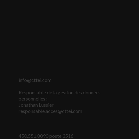
info@cttei.com
Nécessaire
Responsable de la gestion des données
Ces fichiers
personnelles :
témoins ne
Jonathan Lussier
sont pas
responsable.acces@cttei.com
facultatifs. Ils
sont
nécessaires au
fonctionnement
450.551.8090 poste 3516
du site Web.