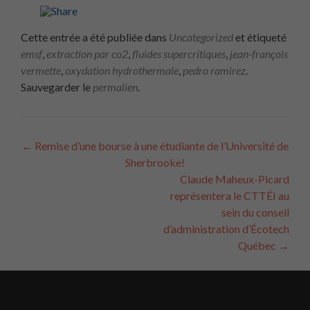
Cette entrée a été publiée dans
Uncategorized
et étiqueté
emsf
,
extraction par co2
,
fluides supercritiques
,
jean-françois
vermette
,
oxydation hydrothermale
,
pedro ramirez
.
Sauvegarder le
permalien
.
Navigation
←
Remise d’une bourse à une étudiante de l’Université de
Sherbrooke!
des
Claude Maheux-Picard
articles
représentera le CTTÉI au
sein du conseil
d’administration d’Écotech
Québec
→