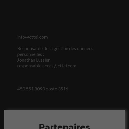
info@cttei.com
Responsable de la gestion des données
personnelles :
Jonathan Lussier
responsable.acces@cttei.com
450.551.8090 poste 3516
Partenaires