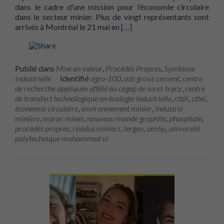
dans le cadre d’une mission pour l’économie circulaire
dans le secteur minier. Plus de vingt représentants sont
En savoir plus surÉconomie cir
arrivés à Montréal le 21 mai en
[…]
Publié dans
Mise en valeur
,
Procédés Propres
,
Symbiose
Industrielle
Identifié
agro-100
,
ash grove cement
,
centre
de recherche appliquée affilié au cégep de sorel-tracy
,
centre
de transfert technologique en écologie industrielle
,
cttéi
,
cttei
,
économie circulaire
,
environnement minier
,
industrie
minière
,
maroc mines
,
nouveau monde graphite
,
phosphate
,
procédés propres
,
résidus miniers
,
tergeo
,
um6p
,
université
polytechnique mohammed vi