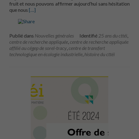
fruit et nous pouvons affirmer aujourd’hui sans hésitation
En savoir plus sur25 ans d’innovation en économie cir
que nous
[…]
Publié dans
Nouvelles générales
Identifié
25 ans du cttéi
,
centre de recherche appliquée
,
centre de recherche appliquée
affilié au cégep de sorel-tracy
,
centre de transfert
technologique en écologie industrielle
,
histoire du cttéi