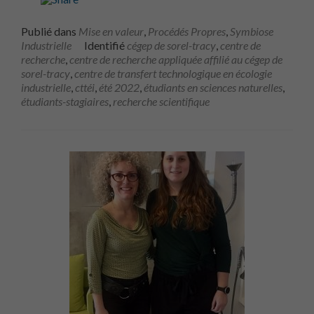
Publié dans
Mise en valeur
,
Procédés Propres
,
Symbiose
Industrielle
Identifié
cégep de sorel-tracy
,
centre de
recherche
,
centre de recherche appliquée affilié au cégep de
sorel-tracy
,
centre de transfert technologique en écologie
industrielle
,
cttéi
,
été 2022
,
étudiants en sciences naturelles
,
étudiants-stagiaires
,
recherche scientifique