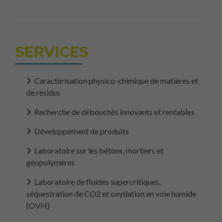
Marketing
En partageant
votre intérêt
SERVICES
et votre
comportement
lorsque vous
Caractérisation physico-chimique de matières et
visitez notre
de résidus
site, vous
augmentez les
Recherche de débouchés innovants et rentables
chances de
voir du
Développement de produits
contenu et
des offres
personnalisés.
Laboratoire sur les bétons, mortiers et
géopolymères
Laboratoire de fluides supercritiques,
séquestration de CO2 et oxydation en voie humide
(OVH)