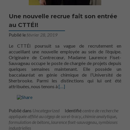
Nécessaire
Ces fichiers
témoins ne
Une nouvelle recrue fait son entrée
sont pas
facultatifs. Ils
au CTTÉI!
sont
Publié le
février 28, 2019
nécessaires au
fonctionnement
Le CTTÉI poursuit sa vague de recrutement en
du site Web.
accueillant une nouvelle employée au sein de l’équipe.
Originaire de Contrecœur, Madame Laurence Fiset-
Sauvageau occupe le poste de chargée de projets depuis
Statistiques
quelques semaines maintenant. Elle possède un
Afin que nous
baccalauréat en génie chimique de l’Université de
puissions
Sherbrooke. Parmi les distinctions qui lui ont été
améliorer la
En savoir plus surUne nouvelle recru
attribuées, nous tenons à
[…]
fonctionnalité
et la
structure du
site Web, en
fonction de la
Publié dans
Uncategorized
Identifié
centre de recherche
façon dont le
appliquée affilié au cégep de sorel-tracy
,
chimie analytique
,
site Web est
formulation de bétons
,
laurence fiset-sauvageau
,
symbioses
utilisé.
industrielles