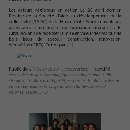
Les acteurs régionaux en action Le 26 avril dernier,
l’équipe de la Société d’aide au développement de la
collectivité (SADC) de la Haute-Côte-Nord conviait ses
partenaires à un atelier de formation interactif : le
Circulab, afin de repenser la mise en valeur des résidus de
bois issus du secteur construction, rénovation,
En savoir plus surLa SADC de la
démolition (CRD). Offert par
[…]
Publié dans
Mise en valeur
,
Uncategorized
Identifié
centre de transfert technologique en écologie industrielle
,
circulab
,
circulab du cttéi
,
cttéi
,
économie circulaire
,
mise en
valeur des résidus de bois
,
sadc de la haute-côte-nord
,
valoriser le bois CRD