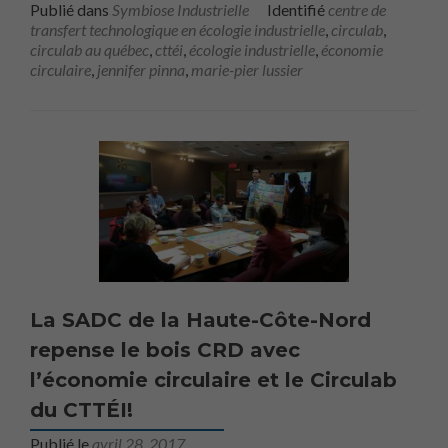
Publié dans
Symbiose Industrielle
Identifié
centre de
transfert technologique en écologie industrielle
,
circulab
,
circulab au québec
,
cttéi
,
écologie industrielle
,
économie
circulaire
,
jennifer pinna
,
marie-pier lussier
La SADC de la Haute-Côte-Nord
repense le bois CRD avec
l’économie circulaire et le Circulab
du CTTÉI!
Publié le
avril 28, 2017