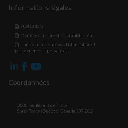
Informations légales
Nécessaire
Ces fichiers
Publications
témoins ne
sont pas
Membres du conseil d’administration
facultatifs. Ils
sont
Confidentialité, accès à l’information et
nécessaires au
renseignements personnels
fonctionnement
du site Web.
Statistiques
Coordonnées
Afin que nous
puissions
améliorer la
fonctionnalité
3005, boulevard de Tracy
et la
Sorel-Tracy (Québec) Canada J3R 1C2
structure du
site Web, en
fonction de la
façon dont le