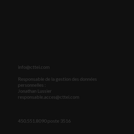
site Web est
utilisé.
Marketing
En partageant
votre intérêt
et votre
comportement
lorsque vous
visitez notre
info@cttei.com
site, vous
augmentez les
Responsable de la gestion des données
chances de
personnelles :
voir du
Jonathan Lussier
contenu et
responsable.acces@cttei.com
des offres
personnalisés.
450.551.8090 poste 3516