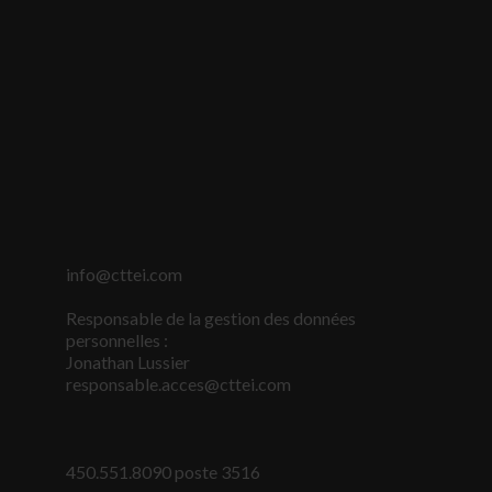
info@cttei.com
Responsable de la gestion des données
Nécessaire
personnelles :
Ces fichiers
Jonathan Lussier
témoins ne
sont pas
responsable.acces@cttei.com
facultatifs. Ils
sont
nécessaires au
fonctionnement
450.551.8090 poste 3516
du site Web.