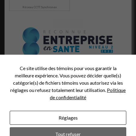
visitez notre
site, vous
Réseau CCTT Synchronex
augmentez les
chances de
voir du
contenu et
des offres
personnalisés.
Ce site utilise des témoins pour vous garantir la
meilleure expérience. Vous pouvez décider quelle(s)
catégorie(s) de fichiers témoins vous autorisez via les
réglages ou refusez totalement leur utilisation.
Politique
de confidentialité
Réglages
Crédit Photo (en-tête):
Tout refuser