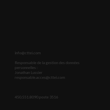
info@cttei.com
Responsable de la gestion des données
Nécessaire
personnelles :
Ces fichiers
Jonathan Lussier
témoins ne
responsable.acces@cttei.com
sont pas
facultatifs. Ils
sont
nécessaires au
450.551.8090 poste 3516
fonctionnement
du site Web.