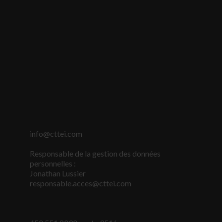
info@cttei.com
Nécessaire
Responsable de la gestion des données
Ces fichiers
personnelles :
témoins ne
Jonathan Lussier
sont pas
responsable.acces@cttei.com
facultatifs. Ils
sont
nécessaires au
fonctionnement