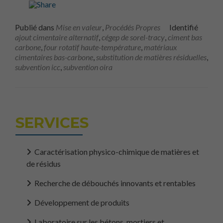
Publié dans
Mise en valeur
,
Procédés Propres
Identifié
ajout cimentaire alternatif
,
cégep de sorel-tracy
,
ciment bas
carbone
,
four rotatif haute-température
,
matériaux
cimentaires bas-carbone
,
substitution de matières résiduelles
,
subvention icc
,
subvention oira
SERVICES
Caractérisation physico-chimique de matières et
de résidus
Recherche de débouchés innovants et rentables
Développement de produits
Laboratoire sur les bétons, mortiers et