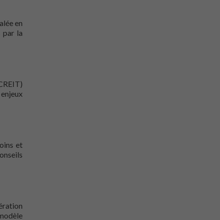
alée en
 par la
(CREIT)
 enjeux
oins et
onseils
ération
 modèle