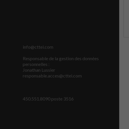
lorsque vous
visitez notre
site, vous
augmentez les
chances de
voir du
contenu et
des offres
personnalisés.
info@cttei.com
Responsable de la gestion des données
personnelles :
Jonathan Lussier
responsable.acces@cttei.com
450.551.8090 poste 3516