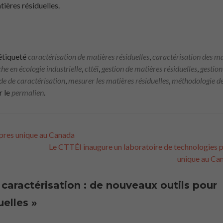
ières résiduelles.
étiqueté
caractérisation de matières résiduelles
,
caractérisation des ma
he en écologie industrielle
,
cttéi
,
gestion de matières résiduelles
,
gestion
de de caractérisation
,
mesurer les matières résiduelles
,
méthodologie d
r le
permalien
.
pres unique au Canada
Le CTTÉI inaugure un laboratoire de technologies 
Nécessaire
unique au Ca
Ces fichiers
témoins ne
sont pas
caractérisation : de nouveaux outils pour
facultatifs. Ils
sont
uelles
»
nécessaires au
fonctionnement