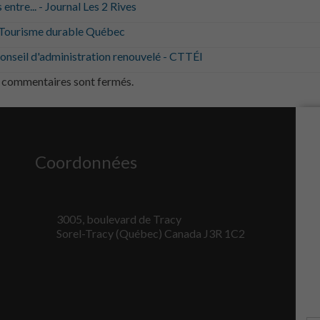
entre... - Journal Les 2 Rives
du site Web.
- Tourisme durable Québec
Statistiques
onseil d'administration renouvelé - CTTÉI
Afin que nous
 commentaires sont fermés.
puissions
améliorer la
fonctionnalité
et la
structure du
site Web, en
Coordonnées
fonction de la
façon dont le
site Web est
utilisé.
3005, boulevard de Tracy
Sorel-Tracy (Québec) Canada J3R 1C2
Marketing
En partageant
votre intérêt
et votre
comportement