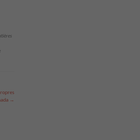
tières
e
propres
nada
→