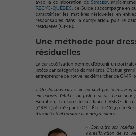
avec la collaboration de
Stratzer
, ancienneme
RECYC-QUÉBEC
, ce Guide s’accompagne en out
caractériser les matières résiduelles en entrep
responsables dans la compilation, puis le cal
résiduelles (GMR).
Une méthode pour dresse
résiduelles
La caractérisation permet d’obtenir un portrait 
jetées par catégories de matières. C’est un grand
entreprendre de nouvelles démarches de GMR, ou 
«
On dit souvent : si on ne peut pas le mesurer, 
entreprises d’établir un juste état des lieux pour
Beaulieu
, titulaire de la Chaire CRSNG de reche
(CRÉIT) pilotée par le CTTÉI et le Cégep de Sore
d’un point X et mesurer leur progression
».
«
Connaitre ses résidus 
d’amélioration de sa pe