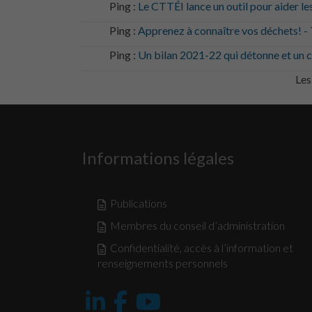
Ping :
Le CTTÉI lance un outil pour aider les 
Ping :
Apprenez à connaître vos déchets! 
Ping :
Un bilan 2021-22 qui détonne et un c
Les
Informations légales
Publications
Membres du conseil d’administration
Confidentialité, accès à l’information et
renseignements personnels