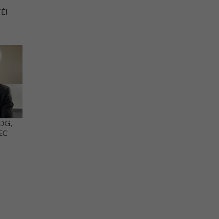
TÉI
PDG,
EC