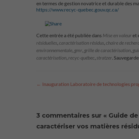
en termes de gestion novatrice et durable des mat
https://www.recyc-quebec.gouv.qc.ca/
Cette entrée a été publiée dans
Mise en valeur
et 
résiduelles
,
caractérisation résidus
,
chaire de recherc
environnementale
,
gmr
,
grille de caractérisation
,
gui
caractérisation
,
recyc-québec
,
stratzer
. Sauvegarde
Navigation
←
Inauguration Laboratoire de technologies pro
des
articles
3 commentaires sur «
Guide de 
caractériser vos matières résid