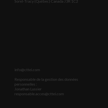
Sorel-Tracy (Québec) Canada J3R 1C2
info@cttei.com
Nécessaire
Responsable de la gestion des données
Ces fichiers
personnelles :
témoins ne
sont pas
Jonathan Lussier
facultatifs. Ils
responsable.acces@cttei.com
sont
nécessaires au
fonctionnement