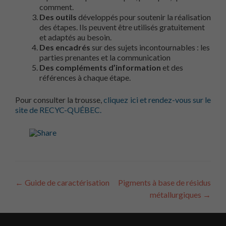
comment.
Des outils
développés pour soutenir la réalisation
des étapes. Ils peuvent être utilisés gratuitement
et adaptés au besoin.
Des encadrés
sur des sujets incontournables : les
parties prenantes et la communication
Des compléments d’information
et des
références à chaque étape.
Pour consulter la trousse,
cliquez ici et rendez-vous sur le
site de RECYC-QUÉBEC.
Navigation
←
Guide de caractérisation
Pigments à base de résidus
métallurgiques
→
des
articles