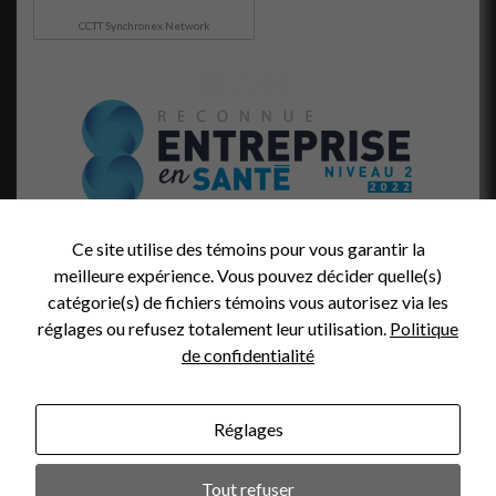
façon dont le
CCTT Synchronex Network
site Web est
utilisé.
Marketing
En partageant
votre intérêt
et votre
comportement
lorsque vous
Ce site utilise des témoins pour vous garantir la
visitez notre
meilleure expérience. Vous pouvez décider quelle(s)
site, vous
augmentez les
catégorie(s) de fichiers témoins vous autorisez via les
chances de
réglages ou refusez totalement leur utilisation.
Politique
voir du
de confidentialité
contenu et
des offres
personnalisés.
Réglages
Photo credit (header):
Tout refuser