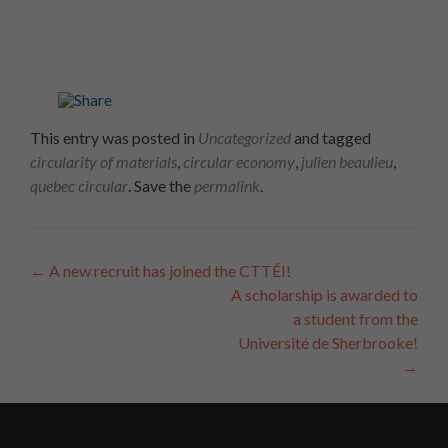
This entry was posted in
Uncategorized
and tagged
circularity of materials
,
circular economy
,
julien beaulieu
,
quebec circular
. Save the
permalink
.
Article
←
A new recruit has joined the CTTÉI!
A scholarship is awarded to
Navigation
a student from the
Université de Sherbrooke!
→