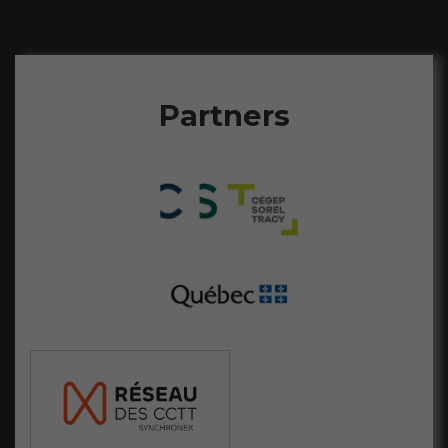
Nécessaire
Ces fichiers
témoins ne
Partners
sont pas
facultatifs. Ils
sont
nécessaires au
fonctionnement
du site Web.
Statistiques
Afin que nous
puissions
améliorer la
fonctionnalité
et la
structure du
site Web, en
fonction de la