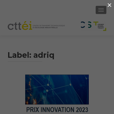
×
SHOW/H
Label:
adriq