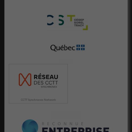
Afin que nous
puissions
améliorer la
fonctionnalité
et la
structure du
site Web, en
fonction de la
façon dont le
site Web est
utilisé.
Marketing
En partageant
votre intérêt
et votre
CCTT Synchronex Network
comportement
lorsque vous
visitez notre
site, vous
augmentez les
chances de