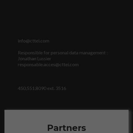
info@cttei.com
Responsible for personal data management :
Jonathan Lussier
responsable.acces@cttei.com
Nécessaire
Ces fichiers
témoins ne
sont pas
450,551,8090 ext. 3516
facultatifs. Ils
sont
nécessaires au
fonctionnement
du site Web.
Partners
Statistiques