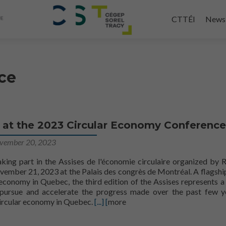
Skip
to
CTTÉI
News
main
content
ce
 at the 2023 Circular Economy Conference
vember 20, 2023
king part in the Assises de l'économie circulaire organized by
ber 21, 2023 at the Palais des congrès de Montréal. A flagshi
 economy in Quebec, the third edition of the Assises represents a
 pursue and accelerate the progress made over the past few y
Learn more aboutThe CTTÉI at the Ass
ircular economy in Quebec.
[...] [
more