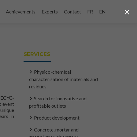
×
Achievements
Experts
Contact
FR
EN
SERVICES
Physico-chemical
characterisation of materials and
residues
 RECYC-
Search for innovative and
p event
profitable outlets
 unique
ears in
Product development
ises de l'économie circulaire 2023
Concrete, mortar and
geopolymer laboratory