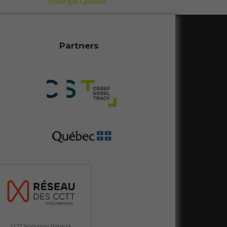
Synergie Québec
Partners
CCTT Synchronex Network