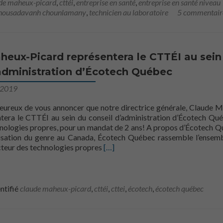
de maheux-picard
,
cttéi
,
entreprise en santé
,
entreprise en santé niveau
housadavanh chounlamany
,
technicien au laboratoire
5 commentair
heux-Picard représentera le CTTÉI au sein
’administration d’Écotech Québec
, 2019
reux de vous annoncer que notre directrice générale, Claude 
ntera le CTTÉI au sein du conseil d’administration d’Écotech Qué
nologies propres, pour un mandat de 2 ans! A propos d’Écotech Q
isation du genre au Canada, Écotech Québec rassemble l’ensem
En savoir plus surClaude Maheux-Pi
cteur des technologies propres
[…]
ntifié
claude maheux-picard
,
cttéi
,
cttei
,
écotech
,
écotech québec