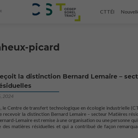
Aller
au
CTTÉI
Nouvell
contenu
principal
heux-picard
eçoit la distinction Bernard Lemaire – sec
ésiduelles
5, 2024
, le Centre de transfert technologique en écologie industrielle (C
de recevoir la distinction Bernard Lemaire – secteur Matières résid
Bernard-Lemaire est remise à une organisation ou une personne qu
 des matières résiduelles et qui a contribué de façon remarqua
ir plus surLe CTTÉI reçoit la distinction Bernard Lemaire – secteu