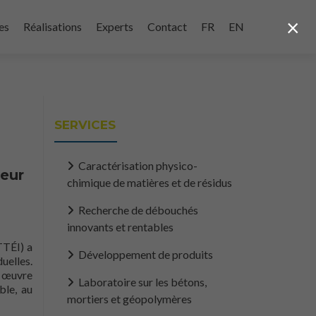
×
es
Réalisations
Experts
Contact
FR
EN
SERVICES
Caractérisation physico-
teur
chimique de matières et de résidus
Recherche de débouchés
innovants et rentables
TTÉI) a
Développement de produits
uelles.
i œuvre
Laboratoire sur les bétons,
ble, au
mortiers et géopolymères
r Matières résiduelles