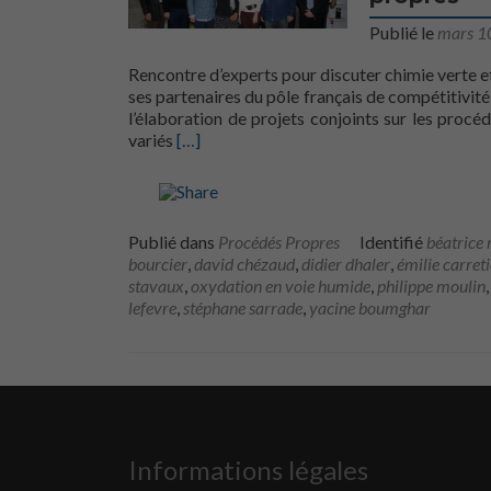
Publié le
mars 1
Rencontre d’experts pour discuter chimie verte e
ses partenaires du pôle français de compétitivité
l’élaboration de projets conjoints sur les procé
En savoir plus surVisite des membres du p
variés
[…]
Publié dans
Procédés Propres
Identifié
béatrice 
bourcier
,
david chézaud
,
didier dhaler
,
émilie carreti
stavaux
,
oxydation en voie humide
,
philippe moulin
lefevre
,
stéphane sarrade
,
yacine boumghar
Informations légales