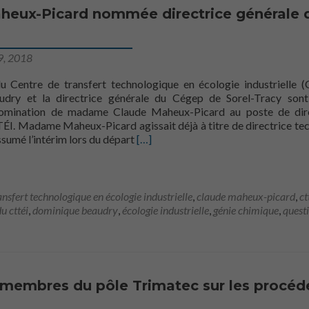
heux-Picard nommée directrice générale 
9, 2018
u Centre de transfert technologique en écologie industrielle 
dry et la directrice générale du Cégep de Sorel-Tracy sont
nomination de madame Claude Maheux-Picard au poste de dire
ÉI. Madame Maheux-Picard agissait déjà à titre de directrice te
En savoir plus surClaude Maheux-Pi
sumé l’intérim lors du départ
[…]
ansfert technologique en écologie industrielle
,
claude maheux-picard
,
ct
u cttéi
,
dominique beaudry
,
écologie industrielle
,
génie chimique
,
quest
s membres du pôle Trimatec sur les procéd