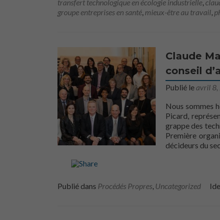
transfert technologique en écologie industrielle
,
clau
groupe entreprises en santé
,
mieux-être au travail
,
p
Claude Ma
conseil d
Publié le
avril 8
Nous sommes heu
Picard, représe
grappe des tech
Première organ
décideurs du se
Publié dans
Procédés Propres
,
Uncategorized
Ide