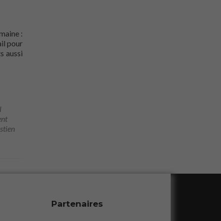
maine :
il pour
s aussi
l
ent
stien
Partenaires