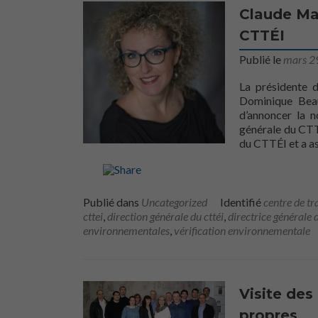
Claude Ma
CTTÉI
Publié le
mars 2
La présidente d
Dominique Beau
d’annoncer la 
générale du CTT
du CTTÉI et a as
Publié dans
Uncategorized
Identifié
centre de tr
cttei
,
direction générale du cttéi
,
directrice générale d
environnementales
,
vérification environnementale
Visite de
propres