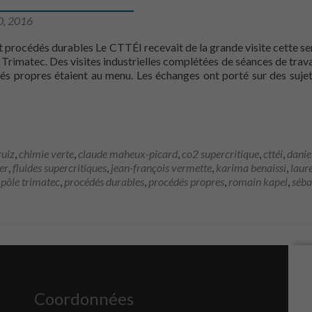
0, 2016
t procédés durables Le CTTÉI recevait de la grande visite cette se
 Trimatec. Des visites industrielles complétées de séances de trava
dés propres étaient au menu. Les échanges ont porté sur des sujet
ôle Trimatec sur les procédés propres
ruiz
,
chimie verte
,
claude maheux-picard
,
co2 supercritique
,
cttéi
,
danie
er
,
fluides supercritiques
,
jean-françois vermette
,
karima benaissi
,
laur
,
pôle trimatec
,
procédés durables
,
procédés propres
,
romain kapel
,
séba
Nécessaire
Coordonnées
Ces fichiers
témoins ne