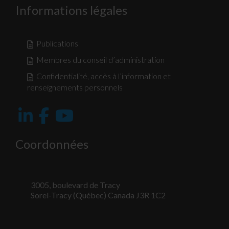
Informations légales
Publications
Membres du conseil d’administration
Confidentialité, accès à l’information et
renseignements personnels
Nécessaire
Coordonnées
Ces fichiers
témoins ne
sont pas
facultatifs. Ils
3005, boulevard de Tracy
sont
Sorel-Tracy (Québec) Canada J3R 1C2
nécessaires au
fonctionnement
du site Web.