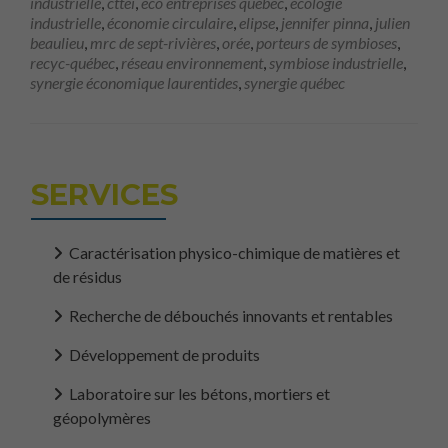
industrielle
,
cttéi
,
éco entreprises québec
,
écologie
industrielle
,
économie circulaire
,
elipse
,
jennifer pinna
,
julien
beaulieu
,
mrc de sept-rivières
,
orée
,
porteurs de symbioses
,
recyc-québec
,
réseau environnement
,
symbiose industrielle
,
synergie économique laurentides
,
synergie québec
SERVICES
Caractérisation physico-chimique de matières et
de résidus
Recherche de débouchés innovants et rentables
Développement de produits
Laboratoire sur les bétons, mortiers et
géopolymères