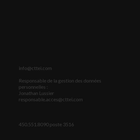
Statistiques
Afin que nous
puissions
améliorer la
fonctionnalité
et la
structure du
site Web, en
fonction de la
info@cttei.com
façon dont le
site Web est
utilisé.
Responsable de la gestion des données
personnelles :
Jonathan Lussier
responsable.acces@cttei.com
Marketing
En partageant
votre intérêt
et votre
450.551.8090 poste 3516
comportement
lorsque vous
visitez notre