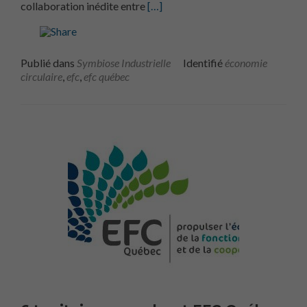
En savoir plus surEFC Québec lanc
collaboration inédite entre
[…]
Publié dans
Symbiose Industrielle
Identifié
économie
circulaire
,
efc
,
efc québec