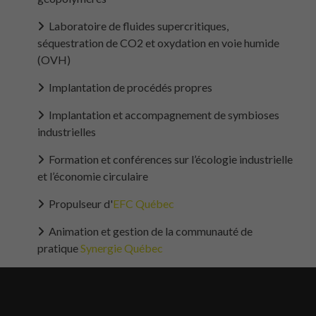
façon dont le
site Web est
Laboratoire de fluides supercritiques,
utilisé.
séquestration de CO2 et oxydation en voie humide
(OVH)
Marketing
Implantation de procédés propres
En partageant
votre intérêt
Implantation et accompagnement de symbioses
et votre
industrielles
comportement
lorsque vous
Formation et conférences sur l’écologie industrielle
visitez notre
site, vous
et l’économie circulaire
augmentez les
chances de
Propulseur d'
EFC Québec
voir du
contenu et
Animation et gestion de la communauté de
des offres
pratique
Synergie Québec
personnalisés.