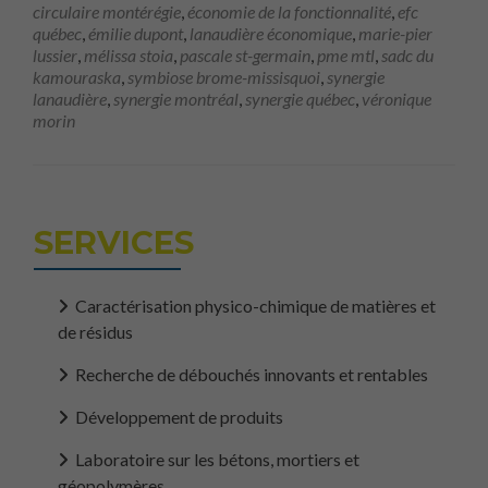
circulaire montérégie
,
économie de la fonctionnalité
,
efc
québec
,
émilie dupont
,
lanaudière économique
,
marie-pier
lussier
,
mélissa stoia
,
pascale st-germain
,
pme mtl
,
sadc du
Nécessaire
kamouraska
,
symbiose brome-missisquoi
,
synergie
Ces fichiers
lanaudière
,
synergie montréal
,
synergie québec
,
véronique
témoins ne
morin
sont pas
facultatifs. Ils
sont
nécessaires au
fonctionnement
SERVICES
du site Web.
Caractérisation physico-chimique de matières et
Statistiques
de résidus
Afin que nous
puissions
améliorer la
Recherche de débouchés innovants et rentables
fonctionnalité
et la
Développement de produits
structure du
site Web, en
Laboratoire sur les bétons, mortiers et
fonction de la
géopolymères