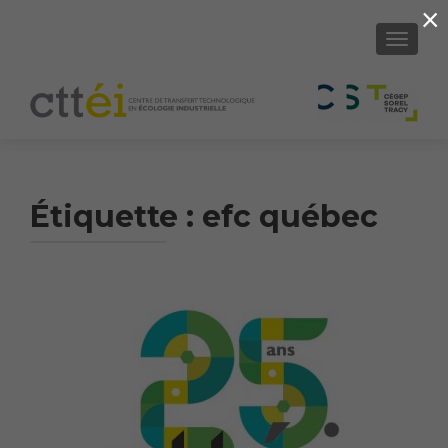
×
AFFICH
Étiquette :
efc québec