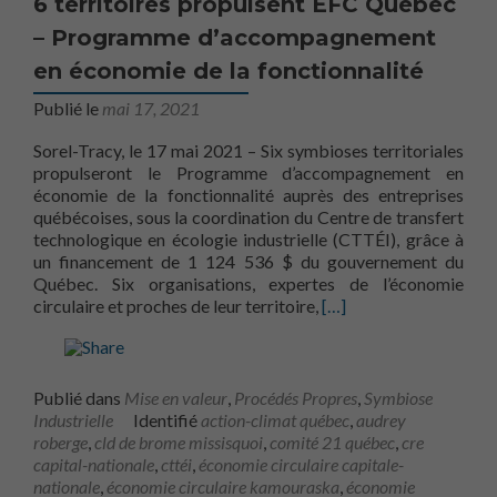
6 territoires propulsent EFC Québec
– Programme d’accompagnement
en économie de la fonctionnalité
Publié le
mai 17, 2021
Sorel-Tracy, le 17 mai 2021 – Six symbioses territoriales
propulseront le Programme d’accompagnement en
économie de la fonctionnalité auprès des entreprises
québécoises, sous la coordination du Centre de transfert
technologique en écologie industrielle (CTTÉI), grâce à
un financement de 1 124 536 $ du gouvernement du
Québec. Six organisations, expertes de l’économie
En savoir plus sur6 te
circulaire et proches de leur territoire,
[…]
Publié dans
Mise en valeur
,
Procédés Propres
,
Symbiose
Industrielle
Identifié
action-climat québec
,
audrey
roberge
,
cld de brome missisquoi
,
comité 21 québec
,
cre
capital-nationale
,
cttéi
,
économie circulaire capitale-
nationale
,
économie circulaire kamouraska
,
économie