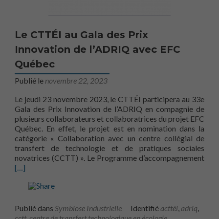
Le CTTÉI au Gala des Prix
Innovation de l’ADRIQ avec EFC
Québec
Publié le
novembre 22, 2023
Le jeudi 23 novembre 2023, le CTTÉI participera au 33e
Gala des Prix Innovation de l’ADRIQ en compagnie de
plusieurs collaborateurs et collaboratrices du projet EFC
Québec. En effet, le projet est en nomination dans la
catégorie « Collaboration avec un centre collégial de
transfert de technologie et de pratiques sociales
En s
novatrices (CCTT) ». Le Programme d’accompagnement
[…]
Publié dans
Symbiose Industrielle
Identifié
acttéi
,
adriq
,
cctt
,
centre de transfert technologique en écologie