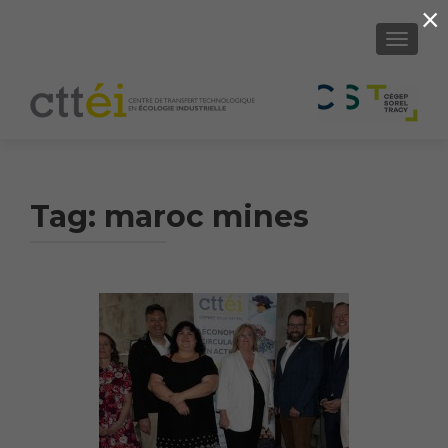
×
SHOW/H
Tag:
maroc mines