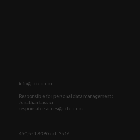
info@cttei.com
Nécessaire
Responsible for personal data management :
Ces fichiers
Jonathan Lussier
témoins ne
responsable.acces@cttei.com
sont pas
facultatifs. Ils
sont
nécessaires au
fonctionnement
450,551,8090 ext. 3516
du site Web.