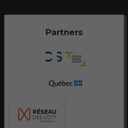
Statistiques
Afin que nous
puissions
Partners
améliorer la
fonctionnalité
et la
structure du
site Web, en
fonction de la
façon dont le
site Web est
utilisé.
Marketing
En partageant
votre intérêt
et votre
comportement
lorsque vous