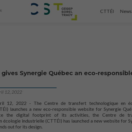
Skip
to
CTTÉI
News
main
content
 gives Synergie Québec an eco-responsibl
ril 12, 2022
pril 12, 2022 - The Centre de transfert technologique en é
TTÉI) launches a new eco-responsible website for Synergie Qué
e the digital footprint of its activities, the Centre de tr
n écologie industrielle (CTTÉI) has launched a new website for S
eco-friendly
ds out for its
design.