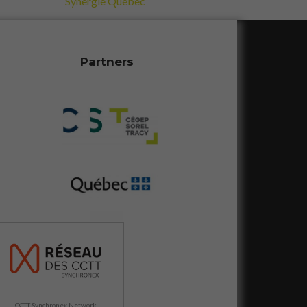
Synergie Québec
Partners
CCTT Synchronex Network