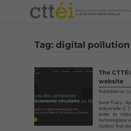
Tag:
digital pollution
The CTTÉI
website
Published on
Ap
Sorel-Tracy, A
industrielle (C
order to reduc
technologique e
Québec that stan