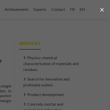
×
Achievements
Experts
Contact
FR
EN
SERVICES
Physico-chemical
e
characterisation of materials and
residues
Search for innovative and
profitable outlets
cologie
bec. In
Product development
ansfert
ynergie
Concrete, mortar and
geopolymer laboratory