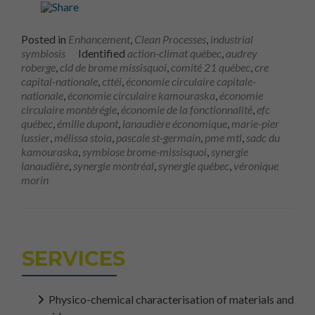
Posted in
Enhancement
,
Clean Processes
,
industrial
symbiosis
Identified
action-climat québec
,
audrey
roberge
,
cld de brome missisquoi
,
comité 21 québec
,
cre
capital-nationale
,
cttéi
,
économie circulaire capitale-
nationale
,
économie circulaire kamouraska
,
économie
circulaire montérégie
,
économie de la fonctionnalité
,
efc
québec
,
émilie dupont
,
lanaudière économique
,
marie-pier
lussier
,
mélissa stoia
,
pascale st-germain
,
pme mtl
,
sadc du
kamouraska
,
symbiose brome-missisquoi
,
synergie
lanaudière
,
synergie montréal
,
synergie québec
,
véronique
morin
SERVICES
Physico-chemical characterisation of materials and