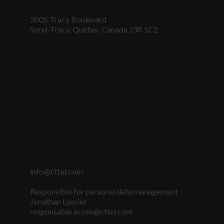
3005 Tracy Boulevard
Sorel-Tracy, Quebec Canada J3R 1C2
Nécessaire
info@cttei.com
Ces fichiers
témoins ne
Responsible for personal data management :
sont pas
Jonathan Lussier
facultatifs. Ils
responsable.acces@cttei.com
sont
nécessaires au