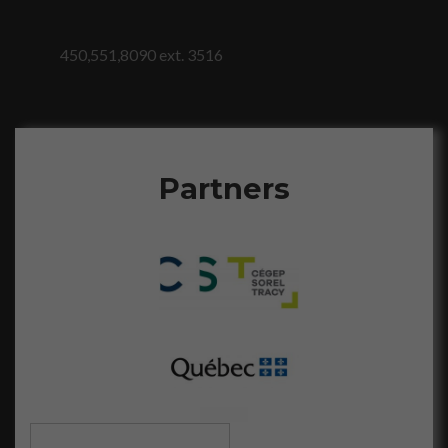
fonctionnement
du site Web.
450,551,8090 ext. 3516
Statistiques
Afin que nous
puissions
améliorer la
fonctionnalité
Partners
et la
structure du
site Web, en
fonction de la
façon dont le
site Web est
utilisé.
Marketing
En partageant
votre intérêt
et votre