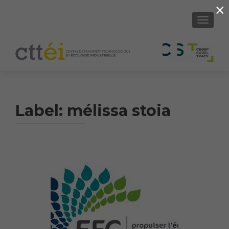
×
SHOW/H
Label:
mélissa stoia