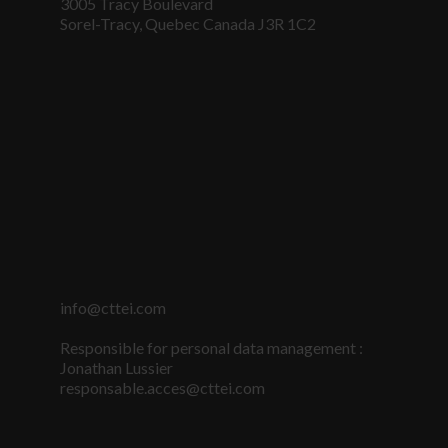
3005 Tracy Boulevard
Sorel-Tracy, Quebec Canada J3R 1C2
info@cttei.com
Nécessaire
Ces fichiers
Responsible for personal data management :
témoins ne
Jonathan Lussier
sont pas
facultatifs. Ils
responsable.acces@cttei.com
sont
nécessaires au
fonctionnement