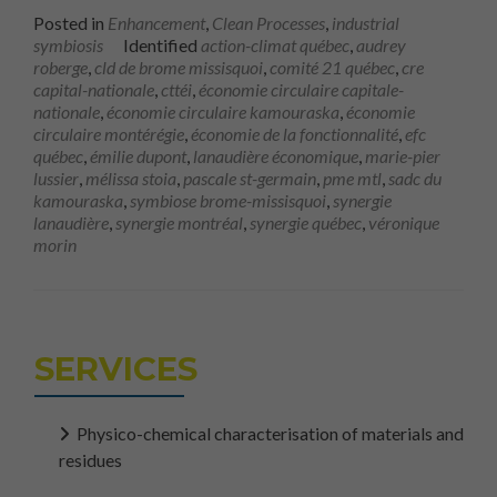
Posted in
Enhancement
,
Clean Processes
,
industrial
symbiosis
Identified
action-climat québec
,
audrey
roberge
,
cld de brome missisquoi
,
comité 21 québec
,
cre
capital-nationale
,
cttéi
,
économie circulaire capitale-
nationale
,
économie circulaire kamouraska
,
économie
circulaire montérégie
,
économie de la fonctionnalité
,
efc
québec
,
émilie dupont
,
lanaudière économique
,
marie-pier
lussier
,
mélissa stoia
,
pascale st-germain
,
pme mtl
,
sadc du
kamouraska
,
symbiose brome-missisquoi
,
synergie
lanaudière
,
synergie montréal
,
synergie québec
,
véronique
morin
SERVICES
Physico-chemical characterisation of materials and
residues