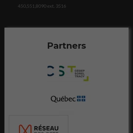
du site Web.
450,551,8090 ext. 3516
Statistiques
Afin que nous
puissions
améliorer la
Partners
fonctionnalité
et la
structure du
site Web, en
fonction de la
façon dont le
site Web est
utilisé.
Marketing
En partageant
votre intérêt
et votre
comportement